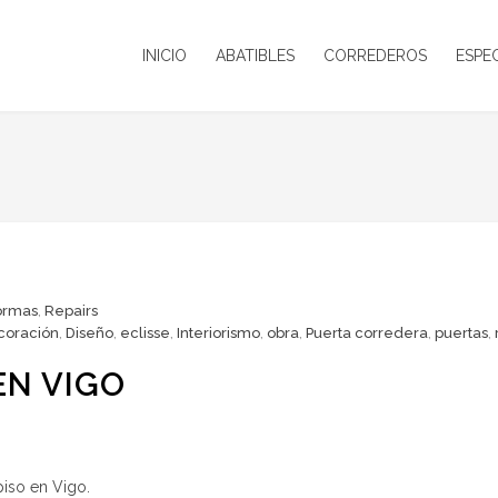
INICIO
ABATIBLES
CORREDEROS
ESPE
ormas
,
Repairs
coración
,
Diseño
,
eclisse
,
Interiorismo
,
obra
,
Puerta corredera
,
puertas
,
EN VIGO
iso en Vigo.