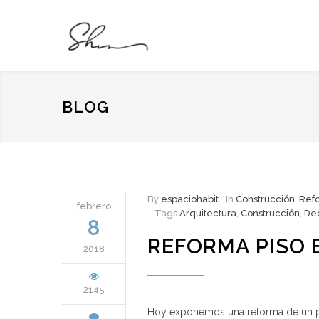
BLOG
By
espaciohabit
In
Construcción
,
Ref
febrero
Tags
Arquitectura
,
Construcción
,
De
8
REFORMA PISO 
2018
2145
Hoy exponemos una reforma de un p