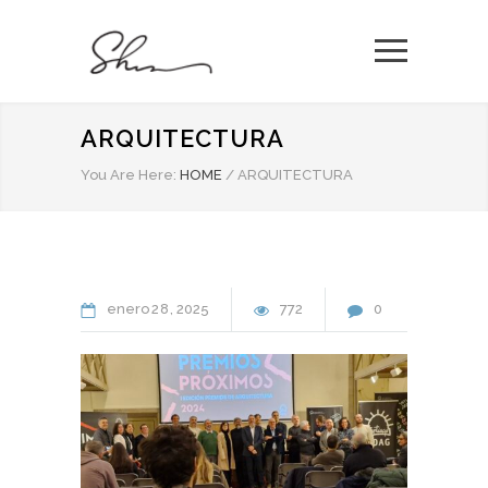
ARQUITECTURA
You Are Here:
HOME
/
ARQUITECTURA
enero
28
2025
772
0