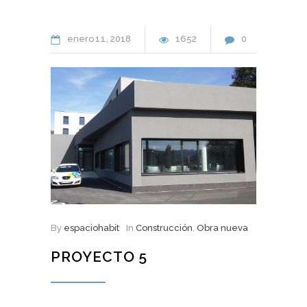
enero
11
2018
1652
0
By
espaciohabit
In
Construcción
,
Obra nueva
PROYECTO 5