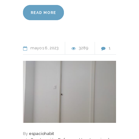
READ MORE
mayo
16
2023
3289
1
By
espaciohabit