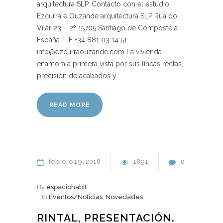
arquitectura SLP. Contacto con el estudio:
Ezcurra e Ouzande arquitectura SLP Rúa do
Vilar 23 – 2º 15705 Santiago de Compostela
España T-F +34 881 03 14 51
info@ezcurraouzande.com La vivienda
enamora a primera vista por sus líneas rectas,
precisión de acabados y
READ MORE
febrero
19
2018
1891
0
By
espaciohabit
In
Eventos/Noticias
,
Novedades
RINTAL, PRESENTACIÓN.