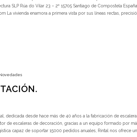
ectura SLP Rúa do Vilar 23 – 2º 15705 Santiago de Compostela España
 La vivienda enamora a primera vista por sus líneas rectas, precisi
Novedades
NTACIÓN.
al, dedicada desde hace más de 40 años a la fabricación de escaler
 sector de escaleras de decoración, gracias a un equipo formado por m
stica capaz de soportar 15000 pedidos anuales, Rintal nos ofrece u