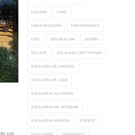
CALIDAD
COAG
CONSTRUCCIÓN
CONTRAMARCO
COOL
DECORACIÓN
DISEÑO
ECLISSE
ESCALERA CERTIFICADA
ESCALERA DE CARACOL
ESCALERA DE CASA
ESCALERAS ALUMINIO
ESCALERAS DE INTERIOR
ESCALERAS MADERA
EVENTO
acto con
EVOLUCIÓN
GERIÁTRICO