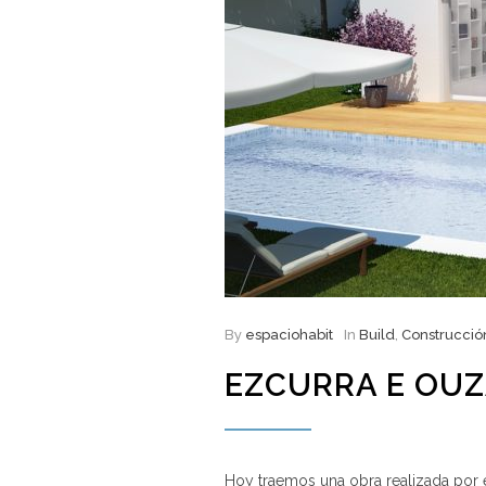
By
espaciohabit
In
Build
,
Construcció
EZCURRA E OU
Hoy traemos una obra realizada por e