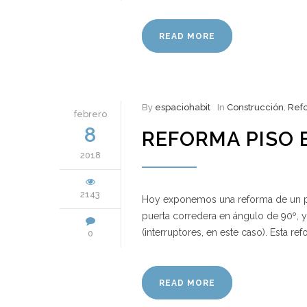
READ MORE
By
espaciohabit
In
Construcción
,
Ref
febrero
8
REFORMA PISO 
2018
2143
Hoy exponemos una reforma de un pis
puerta corredera en ángulo de 90º, 
(interruptores, en este caso). Esta 
0
READ MORE