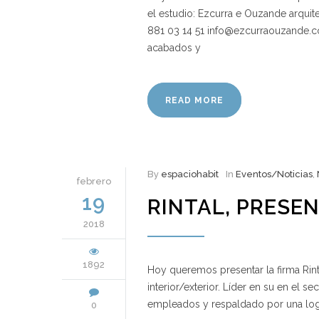
el estudio: Ezcurra e Ouzande arquit
881 03 14 51 info@ezcurraouzande.com
acabados y
READ MORE
By
espaciohabit
In
Eventos/Noticias
,
febrero
19
RINTAL, PRESE
2018
1892
Hoy queremos presentar la firma Rint
interior/exterior. Líder en su en el
empleados y respaldado por una logí
0