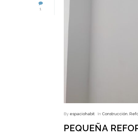
1
By
espaciohabit
In
Construcción
,
Ref
PEQUEÑA REFO