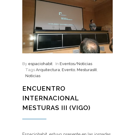
By
espaciohabit
In
Eventos/Noticias
Tags
Arquitectura
,
Evento
,
MesturasIII
,
Noticias
ENCUENTRO
INTERNACIONAL
MESTURAS III (VIGO)
Espaciohabit, estuvo presente en las jornadas