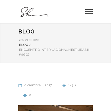
BLOG
You Are Here:
BLOG
/
ENCUENTRO INTERNACIONAL MESTURAS III
(VIGO)
diciembre
1
2017
1436
0