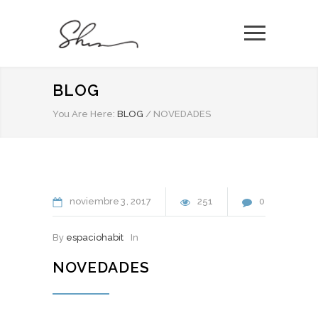
BLOG
You Are Here:
BLOG
/
NOVEDADES
noviembre
3
2017
251
0
By
espaciohabit
In
NOVEDADES